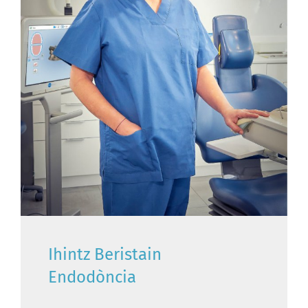
Ihintz Beristain
Endodòncia