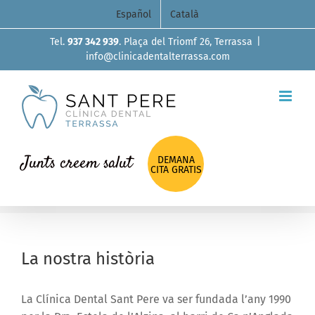
Skip
Español
Català
to
Tel.
937 342 939
. Plaça del Triomf 26, Terrassa
|
content
info@clinicadentalterrassa.com
Junts creem salut
DEMANA
CITA GRATIS
La nostra història
La Clínica Dental Sant Pere va ser fundada l’any 1990