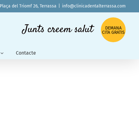
 Plaça del Triomf 26, Terrassa
|
info@clinicadentalterrassa.com
Junts creem salut
DEMANA
CITA GRATIS
Contacte