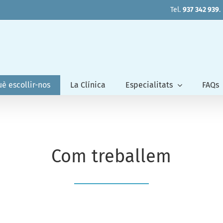
Tel.
937 342 939
.
è escollir-nos
La Clínica
Especialitats
FAQs
Com treballem