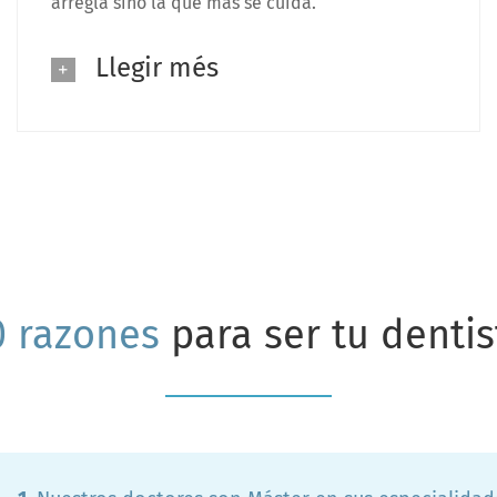
arregla sino la que más se cuida.
Llegir més
0 razones
para ser tu dentis