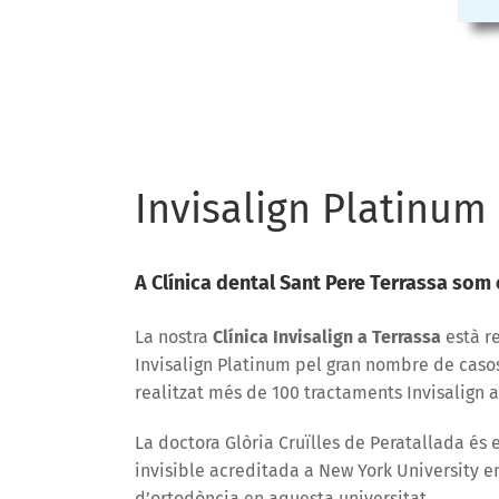
Invisalign Platinum 
A Clínica dental Sant Pere Terrassa som 
La nostra
Clínica Invisalign a Terrassa
està r
Invisalign Platinum pel gran nombre de casos 
realitzat més de 100 tractaments Invisalign al
La doctora Glòria Cruïlles de Peratallada és 
invisible acreditada a New York University en
d’ortodòncia en aquesta universitat.