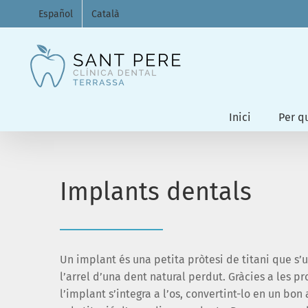
Skip
Español
Català
to
content
Inici
Per qu
Implants dentals
Un implant és una petita pròtesi de titani que s’u
l’arrel d’una dent natural perdut. Gràcies a les pr
l’implant s’integra a l’os, convertint-lo en un bon