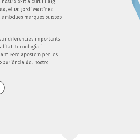
nostre èxit a curt i llarg
a, el Dr. Jordi Martínez
ri, ambdues marques suïsses
tir diferències importants
litat, tecnologia i
 Sant Pere apostem per les
experiència del nostre