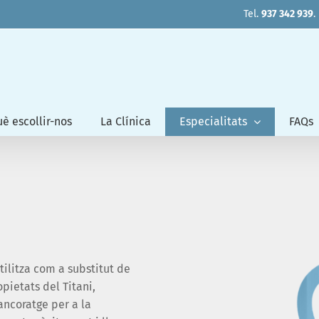
Tel.
937 342 939
.
è escollir-nos
La Clínica
Especialitats
FAQs
tilitza com a substitut de
opietats del Titani,
 ancoratge per a la