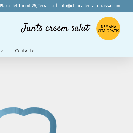
 Plaça del Triomf 26, Terrassa
|
info@clinicadentalterrassa.com
Junts creem salut
DEMANA
CITA GRATIS
Contacte