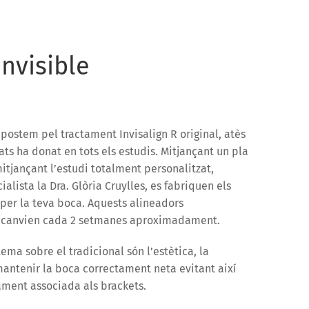
nvisible
apostem pel tractament Invisalign R original, atès
ats ha donat en tots els estudis. Mitjançant un pla
mitjançant l’estudi totalment personalitzat,
ialista la Dra. Glòria Cruylles, es fabriquen els
 per la teva boca. Aquests alineadors
es canvien cada 2 setmanes aproximadament.
ema sobre el tradicional són l’estètica, la
 mantenir la boca correctament neta evitant així
cament associada als brackets.